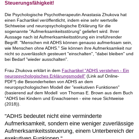
Steuerungsfähigkeit!
Die Psychologische Psychotherapeutin Anastasia Zhukova hat
einen Fachartikel veröffentlicht, indem eine sehr wertvolle
Sichtweise und neuropsychologische Erklärung für die
sogenannte "Aufmerksamkeitsstörung" geliefert wird. Ihrer
Aussage nach ist Aufmerksamkeitsstörung ein irreführender
Begriff. "Menschen mit ADHS können genauso aufmerksam sein,
wie Menschen ohne ADHS." Sie können ihre Aufmerksamkeit nur
nicht so zuverlässlich gesteuert "einschalten", "dabei bleiben" und
bei Bedarf "wieder ausschalten".
Frau Zhukova erklärt
in dem
Fachartikel "ADHS verstehen - Ein
neuropsychologisches Erklärungsmodell"
(Link auf Online-
PDF*)
die Besonderheiten von ADHS an dem
neuropsychologischen Modell der "exekutiven Funktionen"
(basierend auf dem Modell von Thomas E. Brown aus dem Buch
"ADHS bei Kindern und Erwachsenen - eine neue Sichtweise
(2018)).
"ADHS bedeutet nicht eine verminderte
Aufmerksamkeit, sondern eine weniger zuverlässige
Aufmerksamkeitssteuerung, einem Unterbereich der
exekutiven Funkionen."