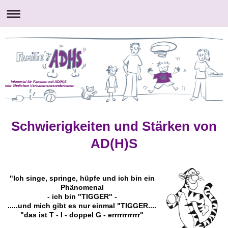
Infoportal für Familien mit AD(H)S
oder ähnlichen Verhaltensbesonderheiten
Schwierigkeiten und Stärken von
AD(H)S
"Ich singe, springe, hüpfe und ich bin ein
Phänomenal
- ich bin "TIGGER" -
.....und mich gibt es nur einmal "TIGGER....
"das ist T - I - doppel G - errrrrrrrrrr"