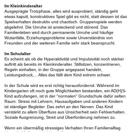
Im Kleinkinderalter
Ausgeprägte Trotzphase, alles wird ausprobiert, ständig geht
etwas kaputt, konstruktives Spiel gibt es nicht, statt dessen ist das
Spielverhalten destruktiv und chaotisch. Gruppenspiele werden
abgelehnt. Die Unruhe ist ansteckend und störend. Das
Familienleben wird durch permanente Unruhe und häufige
Wutanfälle, Erziehungsprobleme sowie Unverständnis von
Freunden und der weiteren Familie sehr stark beansprucht.
Im Schulalter
Es scheint als ob die Hyperaktivität und Impulsivität noch stärker
auftritt als bereits im Kleinkinderalter. Stillsitzen, konzentrieren,
Regeln einhalten, in der Gruppe angepasst handeln,
Leistungsdruck,... Alles das fällt dem Kind extrem schwer.
In der Schule wird es erst richtig herausfordernd. Während im
Kindergarten oft noch gute Möglichkeiten bestanden, ein AD(H)S-
Kind aufzufangen, ist in der "normalen" Grundschule dafür selten
Raum. Stress mit Lehrern, Hausaufgaben und anderen Kindern
ist ständiger Begleiter. Das zehrt an den Nerven. Das Kind
verstärkt zu allem Überfluss aus Unsicherheit sein Fehlverhalten.
Soziale Ausgrenzung, Streit und Überforderung nehmen zu.
Wenn ein übermäßig stressiges Verhalten Ihren Familienalltag