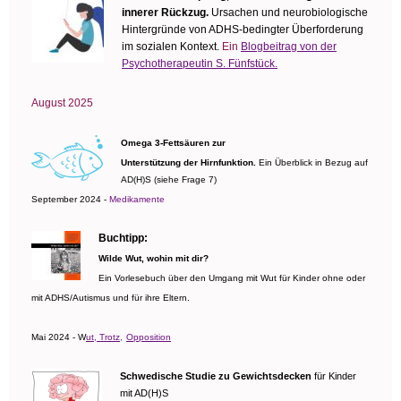
innerer Rückzug.
Ursachen und neurobiologische
Hintergründe von ADHS-bedingter Überforderung
im sozialen Kontext.
Ein
Blogbeitrag von der
Psychotherapeutin S. Fünfstück.
August 2025
Omega 3-Fettsäuren zur
Unterstützung der Hirnfunktion.
Ein Überblick in Bezug auf
AD(H)S (siehe Frage 7)
September 2024 -
Medikamente
Buchtipp:
Wilde Wut, wohin mit dir?
Ein Vorlesebuch über den Umgang mit Wut für Kinder ohne oder
mit ADHS/Autismus und für ihre Eltern.
Mai 2024 - W
ut, Trotz,
Opposition
Schwedische Studie zu Gewichtsdecken
für Kinder
mit AD(H)S