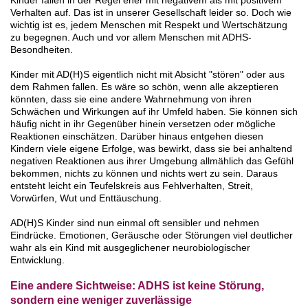
Kinder fallen in der Regel eher mit negativem als mit positivem
Verhalten auf. Das ist in unserer Gesellschaft leider so. Doch wie
wichtig ist es, jedem Menschen mit Respekt und Wertschätzung
zu begegnen. Auch und vor allem Menschen mit ADHS-
Besondheiten.
Kinder mit AD(H)S eigentlich nicht mit Absicht "stören" oder aus
dem Rahmen fallen. Es wäre so schön, wenn alle akzeptieren
könnten, dass sie eine andere Wahrnehmung von ihren
Schwächen und Wirkungen auf ihr Umfeld haben. Sie können sich
häufig nicht in ihr Gegenüber hinein versetzen oder mögliche
Reaktionen einschätzen. Darüber hinaus entgehen diesen
Kindern viele eigene Erfolge, was bewirkt, dass sie bei anhaltend
negativen Reaktionen aus ihrer Umgebung allmählich das Gefühl
bekommen, nichts zu können und nichts wert zu sein. Daraus
entsteht leicht ein Teufelskreis aus Fehlverhalten, Streit,
Vorwürfen, Wut und Enttäuschung.
AD(H)S Kinder sind nun einmal oft sensibler und nehmen
Eindrücke. Emotionen, Geräusche oder Störungen viel deutlicher
wahr als ein Kind mit ausgeglichener neurobiologischer
Entwicklung.
Eine andere Sichtweise: ADHS ist keine Störung,
sondern eine weniger zuverlässige