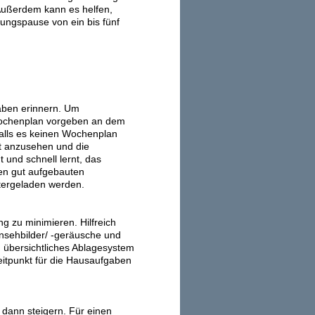
 Außerdem kann es helfen,
ngspause von ein bis fünf
aben erinnern. Um
 Wochenplan vorgeben an dem
 Falls es keinen Wochenplan
t anzusehen und die
 und schnell lernt, das
en gut aufgebauten
ergeladen werden.
g zu minimieren. Hilfreich
rnsehbilder/ -geräusche und
in übersichtliches Ablagesystem
eitpunkt für die Hausaufgaben
 dann steigern. Für einen