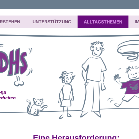
ERSTEHEN
UNTERSTÜTZUNG
ALLTAGSTHEMEN
I
(H)S
rheiten
Eine Herausforderung