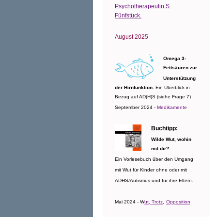
Psychotherapeutin S.
Fünfstück.
August 2025
Omega 3-
Fettsäuren zur
Unterstützung
der Hirnfunktion.
Ein Überblick in
Bezug auf AD(H)S (siehe Frage 7)
September 2024 -
Medikamente
Buchtipp:
Wilde Wut, wohin
mit dir?
Ein Vorlesebuch über den Umgang
mit Wut für Kinder ohne oder mit
ADHS/Autismus und für ihre Eltern.
Mai 2024 - W
ut, Trotz,
Opposition