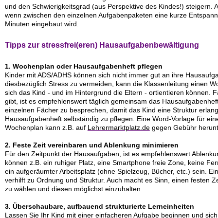
und den Schwierigkeitsgrad (aus Perspektive des Kindes!) steigern.
wenn zwischen den einzelnen Aufgabenpaketen eine kurze Entspannu
Minuten eingebaut wird.
Tipps zur stressfrei(eren) Hausaufgabenbewältigung
1. Wochenplan oder Hausaufgabenheft pflegen
Kinder mit ADS/ADHS können sich nicht immer gut an ihre Hausaufg
diesbezüglich Stress zu vermeiden, kann die Klassenleitung einen
sich das Kind - und im Hintergrund die Eltern - ortientieren können.
gibt, ist es empfehlenswert täglich gemeinsam das Hausaufgabenhef
einzelnen Fächer zu besprechen, damit das Kind eine Struktur erlangt
Hausaufgabenheft selbständig zu pflegen. Eine
Word-Vorlage für ein
Wochenplan kann z.B. auf
Lehrermarktplatz.de
gegen Gebühr herunt
2. Feste Zeit vereinbaren und Ablenkung minimieren
Für den Zeitpunkt der Hausaufgaben, ist es empfehlenswert Ablenkun
können z.B. ein ruhiger Platz, eine Smartphone freie Zone, keine Fe
ein aufgeräumter Arbeitsplatz (ohne Spielzeug, Bücher, etc.) sein. E
verhilft zu Ordnung und Struktur. Auch macht es Sinn, einen festen Z
zu wählen und diesen möglichst einzuhalten.
3. Überschaubare, aufbauend strukturierte Lerneinheiten
Lassen Sie Ihr Kind mit einer einfacheren Aufgabe beginnen und sich