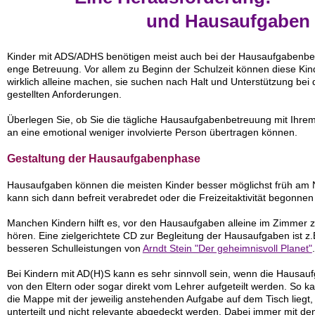
und Hausaufgaben
Kinder mit ADS/ADHS benötigen meist auch bei der Hausaufgabenbewä
enge Betreuung. Vor allem zu Beginn der Schulzeit können diese Kin
wirklich alleine machen, sie suchen nach Halt und Unterstützung bei 
gestellten Anforderungen.
Überlegen Sie, ob Sie die tägliche Hausaufgabenbetreuung mit Ihrem 
an eine emotional weniger involvierte Person übertragen können.
Gestaltung der Hausaufgabenphase
Hausaufgaben können die meisten Kinder besser möglichst früh am
kann sich dann befreit verabredet oder die Freizeitaktivität begonne
Manchen Kindern hilft es, vor den Hausaufgaben alleine im Zimmer z
hören. Eine zielgerichtete CD zur Begleitung der Hausaufgaben ist z
besseren Schulleistungen von
Arndt Stein "Der geheimnisvoll Planet"
.
Bei Kindern mit AD(H)S kann es sehr sinnvoll sein, wenn die Hausauf
von den Eltern oder sogar direkt vom Lehrer aufgeteilt werden. So ka
die Mappe mit der jeweilig anstehenden Aufgabe auf dem Tisch lieg
unterteilt und nicht relevante abgedeckt werden. Dabei immer mit d