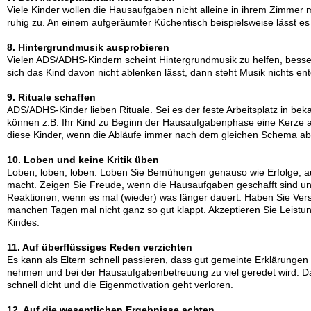
Viele Kinder wollen die Hausaufgaben nicht alleine in ihrem Zimme
ruhig zu. An einem aufgeräumter Küchentisch beispielsweise lässt es 
8. Hintergrundmusik ausprobieren
Vielen ADS/ADHS-Kindern scheint Hintergrundm
usik zu helfen, bess
sich das Kind davon nicht ablenken lässt, dann steht Musik nichts en
9. Rituale schaffen
ADS/ADHS-Kinder lieben Rituale. Sei es der feste Arbeitsplatz in be
können z.B. Ihr Kind zu Beginn der Hausaufgabenphase eine Kerze a
diese Kinder, wenn die Abläufe immer nach dem gleichen Schema ab
10. Loben und keine Kritik üben
Loben, loben, loben. Loben Sie Bemühungen genauso wie Erfolge, a
macht. Zeigen Sie Freude, wenn die Hausaufgaben geschafft sind u
Reaktionen, wenn es mal (wieder) was länger dauert. Haben Sie Ver
manchen Tagen mal nicht ganz so gut klappt. Akzeptieren Sie Leist
Kindes.
11. Auf überflüssiges Reden verzichten
Es kann als Eltern schnell passieren, dass gut gemeinte Erklärun
nehmen und bei der Hausaufgabenbetreuung zu viel geredet wird. 
schnell dicht und die Eigenmotivation geht verloren.
12. Auf die wesentlichen Ergebnisse achten