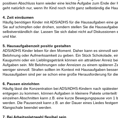
positiven Abschluss kann wieder eine leichte Aufgabe zum Ende der
geht natürlich nur, wenn Ihr Kind noch nicht ganz selbständig die H
4. Zeit einräumen
Häufig benötigen Kinder mit ADS/ADHS für die Hausaufgaben eine gew
Sie auf schimpfen oder drohen, sondern stellen Sie die Hausaufgaben
selbstverständlich dar. Lassen Sie sich dabei nicht auf Diskussionen e
und klar.
5. Hausaufgabenzeit positiv gestalten
ADS/ADHS Kinder leben für den Moment. Daher kann es sinnvoll sein
Belohnung oder Aufmerksamkeit zu geben. Ein Stück Schokolade, e
Kaugummi oder ein Lieblingsgetränk können ein attraktiver Anreiz be
Aufgaben sein. Mit Belohnungen oder Anreizen zu einem späteren Zei
weniger sinnvoll. Strafen sollten im Kontext mit Hausaufgaben besse
Hausaufgaben sind per se schon eine große Herausforderung für di
6. Pausen einrichten
Häufig lässt die Konzentration bei ADS/ADHS-Kindern nach späteste
entgegen zu kommen, können Aufgaben in kleinere Pakete unterteil
einzelnen Abschnitten kann z.B. eine kurze Bewegungspause von 1 b
werden. Die Pausenzeit kann z.B. an der Dauer eines Liedes festgem
Klangschale beendet werden.
7. Bei Arbeitsplatzwahl flexibel sein