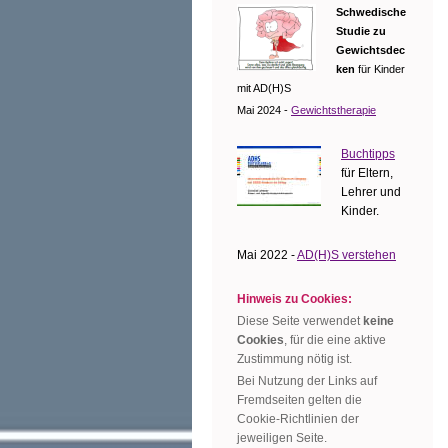
Schwedische
Studie zu
Gewichtsdec
ken
für Kinder
mit AD(H)S
Mai 2024 -
Gewichtstherapie
Buchtipps
für Eltern,
Lehrer und
Kinder.
Mai 2022 -
AD(H)S verstehen
Hinweis zu Cookies:
Diese Seite verwendet
keine
Cookies
, für die eine aktive
Zustimmung nötig ist.
Bei Nutzung der Links auf
Fremdseiten gelten die
Cookie-Richtlinien der
jeweiligen Seite.