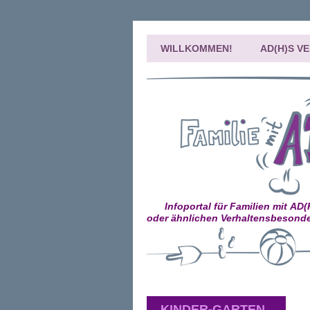
WILLKOMMEN!
AD(H)S V
Infoportal für Familien mit AD
oder ähnlichen Verhaltensbesonde
KINDER-GARTEN