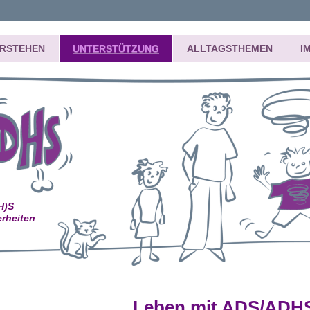
ERSTEHEN
UNTERSTÜTZUNG
ALLTAGSTHEMEN
I
(H)S
rheiten
Leben mit ADS/ADH