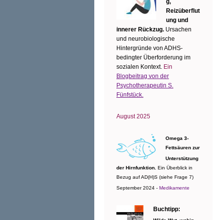
g,
Reizüberflut
ung und
innerer Rückzug.
Ursachen
und neurobiologische
Hintergründe von ADHS-
bedingter Überforderung im
sozialen Kontext.
Ein
Blogbeitrag von der
Psychotherapeutin S.
Fünfstück.
August 2025
Omega 3-
Fettsäuren zur
Unterstützung
der Hirnfunktion.
Ein Überblick in
Bezug auf AD(H)S (siehe Frage 7)
September 2024 -
Medikamente
Buchtipp: