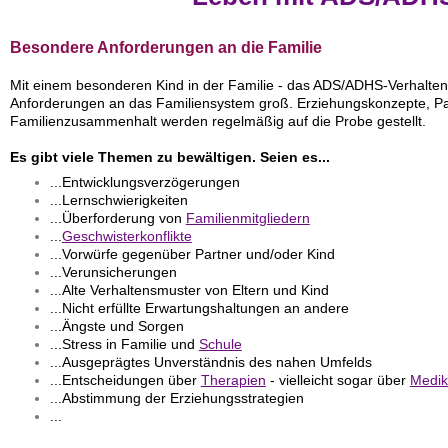
Besondere Anforderungen an die Familie
Mit einem besonderen Kind in der Familie - das ADS/ADHS-Verhaltens
Anforderungen an das Familiensystem groß. Erziehungskonzepte, Pa
Familienzusammenhalt werden regelmäßig
auf die Probe gestellt.
Es gibt viele Themen zu bewältigen. Seien es...
...Entwicklungsverzögerungen
...Lernschwierigkeiten
...Überforderung von
Familienmitgliedern
...
Geschwisterkonflikte
...Vorwürfe gegenüber Partner und/oder Kind
...Verunsicherungen
...Alte Verhaltensmuster von Eltern und Kind
...Nicht erfüllte Erwartungshaltungen an andere
...Ängste und Sorgen
...Stress in Familie und
Schule
...Ausgeprägtes Unverständnis des nahen Umfelds
...Entscheidungen über
Therapien
- vielleicht sogar über
Medi
...Abstimmung der Erziehungsstrategien
...