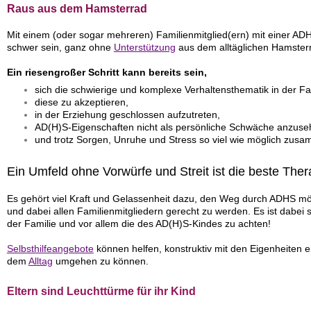
Raus aus dem Hamsterrad
Mit einem (oder sogar mehreren) Familienmitglied(ern) mit einer AD
schwer sein, ganz ohne
Unterstützung
aus dem alltäglichen Hamste
Ein riesengroßer Schritt kann bereits sein,
sich die schwierige und komplexe Verhaltensthematik in der Fa
diese zu akzeptieren,
in der Erziehung geschlossen aufzutreten,
AD(H)S-Eigenschaften nicht als persönliche Schwäche anzuse
und trotz Sorgen, Unruhe und Stress so viel wie möglich zus
Ein Umfeld ohne Vorwürfe und Streit ist die beste Ther
Es gehört viel Kraft und Gelassenheit dazu, den Weg durch ADHS mögl
und dabei allen Familienmitgliedern gerecht zu werden. Es ist dabei se
der Familie und vor allem die des AD(H)S-Kindes zu achten!
Selbsthilfeangebote
können helfen, konstruktiv mit den Eigenheiten 
dem
Alltag
umgehen zu können.
Eltern sind Leuchttürme für ihr Kind