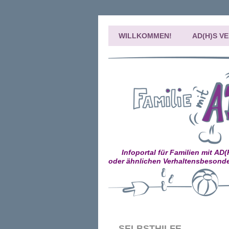
WILLKOMMEN!
AD(H)S V
Infoportal für Familien mit AD
oder ähnlichen Verhaltensbesonde
SELBSTHILFE