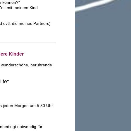
en können?"
 Zeit mit meinem Kind
 evtl. die meines Partners)
sere Kinder
k wunderschöne, berührende
ife"
es jeden Morgen um 5:30 Uhr
unbedingt notwendig für