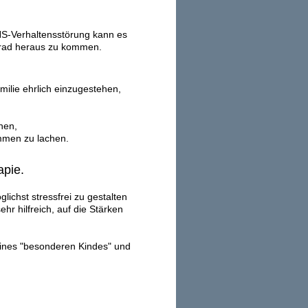
HS-Verhaltensstörung kann es
rrad heraus zu kommen.
milie ehrlich einzugestehen,
hen,
ammen zu lachen.
apie.
ichst stressfrei zu gestalten
hr hilfreich, auf die Stärken
eines "besonderen Kindes" und