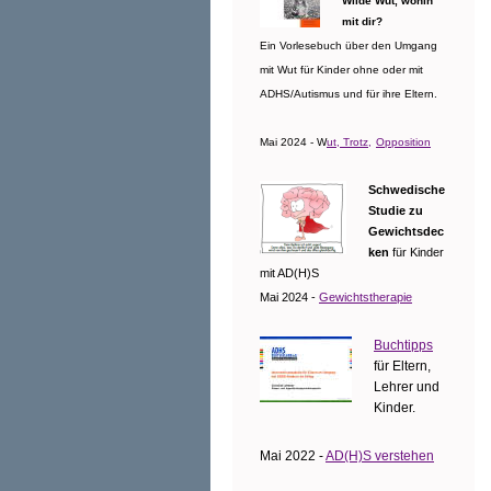
Wilde Wut, wohin
mit dir?
Ein Vorlesebuch über den Umgang
mit Wut für Kinder ohne oder mit
ADHS/Autismus und für ihre Eltern.
Mai 2024 - W
ut, Trotz,
Opposition
Schwedische
Studie zu
Gewichtsdec
ken
für Kinder
mit AD(H)S
Mai 2024 -
Gewichtstherapie
Buchtipps
für Eltern,
Lehrer und
Kinder.
Mai 2022 -
AD(H)S verstehen