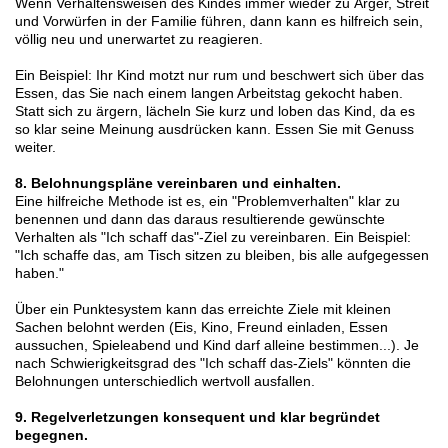
Wenn Verhaltensweisen des Kindes immer wieder zu Ärger, Streit
und Vorwürfen in der Familie führen, dann kann es hilfreich sein,
völlig neu und unerwartet zu reagieren.
Ein Beispiel: Ihr Kind motzt nur rum und beschwert sich über das
Essen, das Sie nach einem langen Arbeitstag gekocht haben.
Statt sich zu ärgern, lächeln Sie kurz und loben das Kind, da es
so klar seine Meinung ausdrücken kann. Essen Sie mit Genuss
weiter.
8. Belohnungspläne vereinbaren und einhalten.
Eine hilfreiche Methode ist es, ein "Problemverhalten" klar zu
benennen und dann das daraus resultierende gewünschte
Verhalten als "Ich schaff das"-Ziel zu vereinbaren. Ein Beispiel:
"Ich schaffe das, am Tisch sitzen zu bleiben, bis alle aufgegessen
haben."
Über ein Punktesystem kann das erreichte Ziele mit kleinen
Sachen belohnt werden (Eis, Kino, Freund einladen, Essen
aussuchen, Spieleabend und Kind darf alleine bestimmen...). Je
nach Schwierigkeitsgrad des "Ich schaff das-Ziels" könnten die
Belohnungen unterschiedlich wertvoll ausfallen.
9. Regelverletzungen konsequent und klar begründet
begegnen.