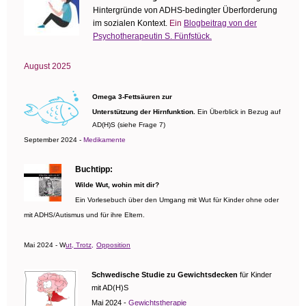
Hintergründe von ADHS-bedingter Überforderung
im sozialen Kontext.
Ein
Blogbeitrag von der
Psychotherapeutin S. Fünfstück.
August 2025
Omega 3-Fettsäuren zur
Unterstützung der Hirnfunktion.
Ein Überblick in Bezug auf
AD(H)S (siehe Frage 7)
September 2024 -
Medikamente
Buchtipp:
Wilde Wut, wohin mit dir?
Ein Vorlesebuch über den Umgang mit Wut für Kinder ohne oder
mit ADHS/Autismus und für ihre Eltern.
Mai 2024 - W
ut, Trotz,
Opposition
Schwedische Studie zu Gewichtsdecken
für Kinder
mit AD(H)S
Mai 2024 -
Gewichtstherapie