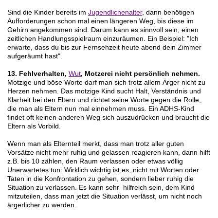
Sind die Kinder bereits im
Jugendlichenalter
, dann benötigen
Aufforderungen schon mal einen längeren Weg, bis diese im
Gehirn angekommen sind. Darum kann es sinnvoll sein, einen
zeitlichen Handlungsspielraum einzuräumen. Ein Beispiel: "Ich
erwarte, dass du bis zur Fernsehzeit heute abend dein Zimmer
aufgeräumt hast".
13. Fehlverhalten,
Wut
, Motzerei nicht persönlich nehmen.
Motzige und böse Worte darf man sich trotz allem Ärger nicht zu
Herzen nehmen. Das motzige Kind sucht Halt, Verständnis und
Klarheit bei den Eltern und richtet seine Worte gegen die Rolle,
die man als Eltern nun mal einnehmen muss. Ein ADHS-Kind
findet oft keinen anderen Weg sich auszudrücken und braucht die
Eltern als Vorbild.
Wenn man als Elternteil merkt, dass man trotz aller guten
Vorsätze nicht mehr ruhig und gelassen reagieren kann, dann hilft
z.B. bis 10 zählen, den Raum verlassen oder etwas völlig
Unerwartetes tun. Wirklich wichtig ist es, nicht mit Worten oder
Taten in die Konfrontation zu gehen, sondern lieber ruhig die
Situation zu verlassen. Es kann sehr hilfreich sein, dem Kind
mitzuteilen, dass man jetzt die Situation verlässt, um nicht noch
ärgerlicher zu werden.